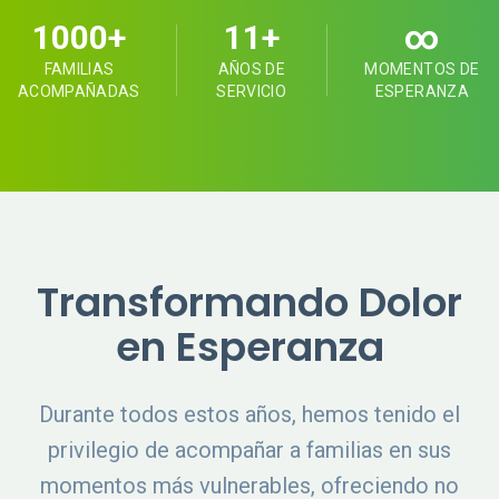
1000+
11+
∞
FAMILIAS
AÑOS DE
MOMENTOS DE
ACOMPAÑADAS
SERVICIO
ESPERANZA
Transformando Dolor
en Esperanza
Durante todos estos años, hemos tenido el
privilegio de acompañar a familias en sus
momentos más vulnerables, ofreciendo no